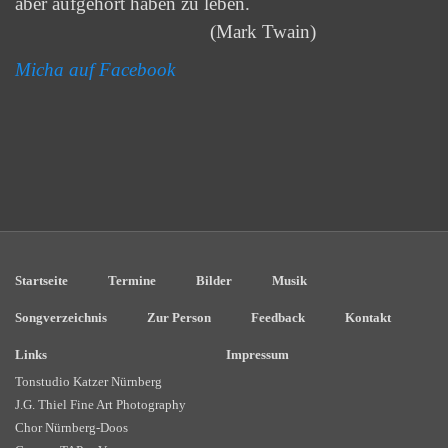
aber aufgehört haben zu leben.
(Mark Twain)
Micha auf
Facebook
Startseite
Termine
Bilder
Musik
Songverzeichnis
Zur Person
Feedback
Kontakt
Links
Impressum
Tonstudio Katzer Nürnberg
J.G. Thiel Fine Art Photography
Chor Nürnberg-Doos