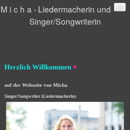
M i c h a -
Liedermacherin und
Singer/Songwriterin
Startseite
Termine
Bilder
Herzlich
Willkommen
♥
Musik
Songverzeichnis
auf der Webseite von
Micha
Zur Person
Singer/Songwriter (Liedermacherin)
Feedback
Kontakt
Links
Impressum